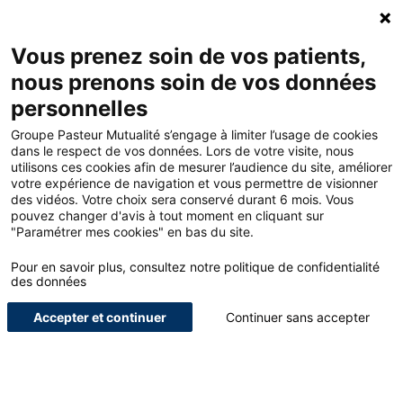
Accueil - Groupe Pasteur Mutualité
Ouv
Contacte
Mon 
Vous prenez soin de vos patients,
nous prenons soin de vos données
Accueil
Blog
Paramédical
personnelles
Réforme de la Profession d’infirmière : une refondation ambitieuse
et transversale
Groupe Pasteur Mutualité s’engage à limiter l’usage de cookies
dans le respect de vos données. Lors de votre visite, nous
utilisons ces cookies afin de mesurer l’audience du site, améliorer
votre expérience de navigation et vous permettre de visionner
<
des vidéos. Votre choix sera conservé durant 6 mois. Vous
pouvez changer d'avis à tout moment en cliquant sur
Réforme de la Profession
"Paramétrer mes cookies" en bas du site.
d’infirmière : une
Pour en savoir plus, consultez notre politique de confidentialité
des données
refondation ambitieuse et
Accepter et continuer
Continuer sans accepter
transversale