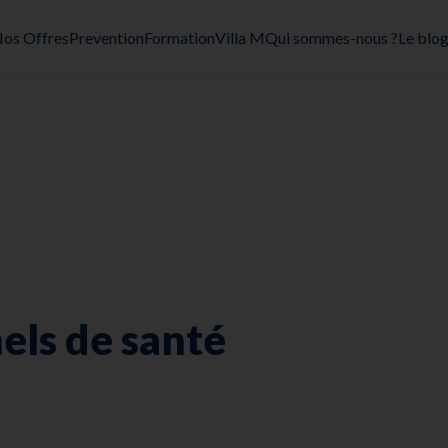
os Offres
Prevention
Formation
Villa M
Qui sommes-nous ?
Le blo
els de santé