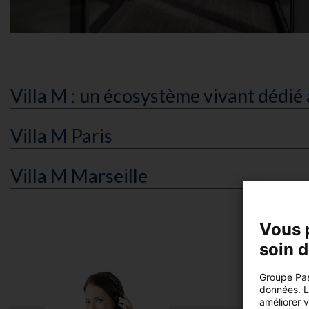
Villa M : un écosystème vivant dédié 
Villa M Paris
Villa M Marseille
Vous 
soin 
Groupe Pas
données. Lo
améliorer 