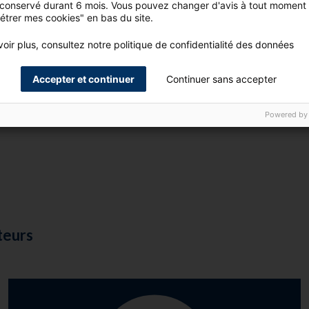
 conservé durant 6 mois. Vous pouvez changer d'avis à tout moment 
 en savoir plus ? Contactez votre conseiller, il vous proposera un r
étrer mes cookies" en bas du site.
distance ou en face à face.
oir plus, consultez notre politique de confidentialité des données
CONTACTER VOTRE CONSEILLER
Accepter et continuer
Continuer sans accepter
Powered by
teurs