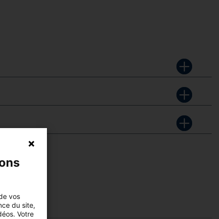
nons
 de vos
nce du site,
déos. Votre