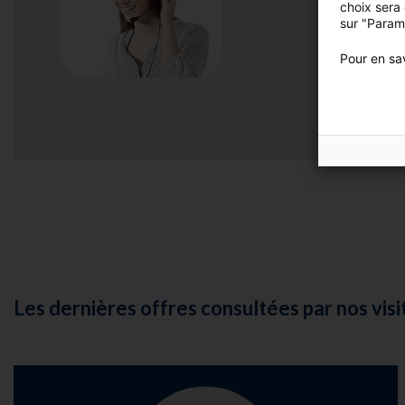
choix sera
Vous voulez
sur "Param
Pour en sav
Les dernières offres consultées par nos visi