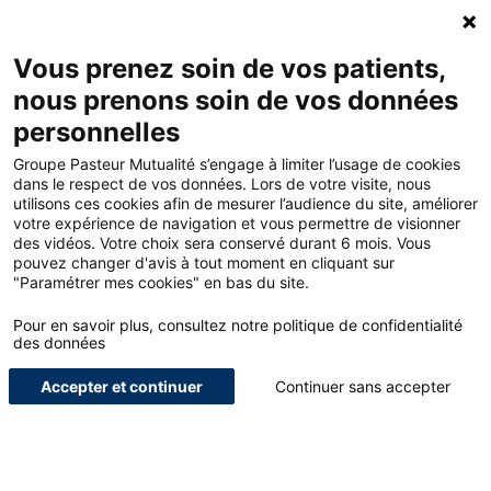
Accueil - Groupe Pasteur Mutualité
Ouv
Contacte
Mon 
Vous prenez soin de vos patients,
nous prenons soin de vos données
Accueil
Blog
Services
personnelles
L’importance de la souscription d’une assurance infirmière
Groupe Pasteur Mutualité s’engage à limiter l’usage de cookies
dans le respect de vos données. Lors de votre visite, nous
utilisons ces cookies afin de mesurer l’audience du site, améliorer
<
votre expérience de navigation et vous permettre de visionner
des vidéos. Votre choix sera conservé durant 6 mois. Vous
pouvez changer d'avis à tout moment en cliquant sur
L’importance de la
"Paramétrer mes cookies" en bas du site.
souscription d’une
Pour en savoir plus, consultez notre politique de confidentialité
des données
assurance infirmière
Accepter et continuer
Continuer sans accepter