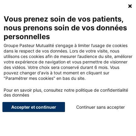
Accueil - Groupe Pasteur Mutualité
Ouv
Contacte
Mon 
Vous prenez soin de vos patients,
nous prenons soin de vos données
Accueil
Blog
Paramédical
personnelles
Le statut d’Infirmière (IPA) : 4 points essentiels
Groupe Pasteur Mutualité s’engage à limiter l’usage de cookies
dans le respect de vos données. Lors de votre visite, nous
utilisons ces cookies afin de mesurer l’audience du site, améliorer
<
votre expérience de navigation et vous permettre de visionner
des vidéos. Votre choix sera conservé durant 6 mois. Vous
pouvez changer d'avis à tout moment en cliquant sur
Le statut d’Infirmière (IPA) :
"Paramétrer mes cookies" en bas du site.
4 points essentiels
Pour en savoir plus, consultez notre politique de confidentialité
des données
Accepter et continuer
Continuer sans accepter