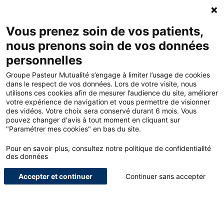
Accueil - Groupe Pasteur Mutualité
Ouv
Contacte
Mon 
Vous prenez soin de vos patients,
nous prenons soin de vos données
Accueil
Blog
Médical
personnelles
L’intégration des médecins diplômés hors de l’Union européenne
(PADHUE)
Groupe Pasteur Mutualité s’engage à limiter l’usage de cookies
dans le respect de vos données. Lors de votre visite, nous
utilisons ces cookies afin de mesurer l’audience du site, améliorer
votre expérience de navigation et vous permettre de visionner
<
des vidéos. Votre choix sera conservé durant 6 mois. Vous
pouvez changer d'avis à tout moment en cliquant sur
L’intégration des médecins
"Paramétrer mes cookies" en bas du site.
diplômés hors de l’Union
Pour en savoir plus, consultez notre politique de confidentialité
des données
européenne (PADHUE)
Accepter et continuer
Continuer sans accepter