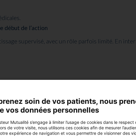
dicales.
le début de l’action
issage supervisé, avec un rôle parfois limité. En intern
prenez soin de vos patients, nous pre
r un senior, elle
engage la responsabilité de l’inte
de vos données personnelles
teur Mutualité s’engage à limiter l’usage de cookies dans le respect
u salarié ? Décryptage d’un statut
rs de votre visite, nous utilisons ces cookies afin de mesurer l’audie
votre expérience de navigation et vous permettre de visionner des vi