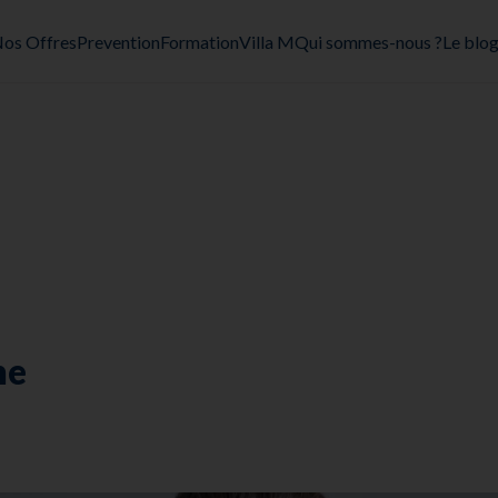
os Offres
Prevention
Formation
Villa M
Qui sommes-nous ?
Le blo
ne