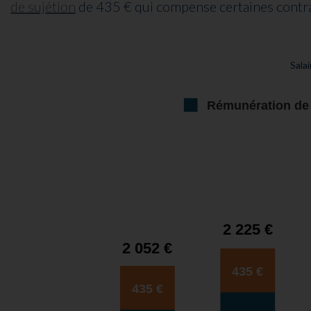
de sujétion
de 435 € qui compense certaines contrai
Sala
Rémunération de
2 225 €
2 052 €
435 €
435 €