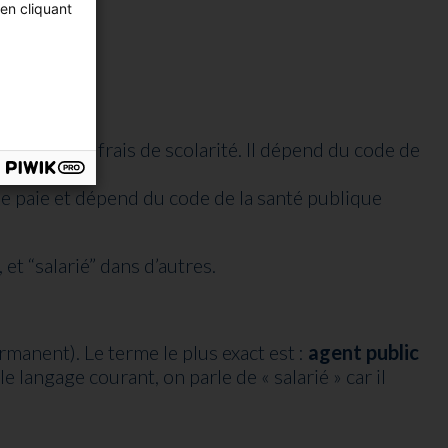
en cliquant
 et paye les frais de scolarité. Il dépend du code de
 de paie et dépend du code de la santé publique
t “salarié” dans d’autres.
rmanent). Le terme le plus exact est :
agent public
 langage courant, on parle de « salarié » car il