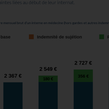
ntes liées au début de leur internat.
ire mensuel brut d’un interne en médecine (hors gardes et autres indemn
 base
Indemnité de sujétion
2 727 €
2 549 €
2 367 €
356 €
180 €