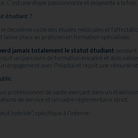
té. C’est une étape passionnante et exigeante à la fois.
t étudiant ?
 le deuxième cycle des études médicales et l’affectati
aisse place au praticien en formation spécialisée.
perd jamais totalement le statut étudiant
pendant l
uit un parcours de formation encadré et dois valider
 un engagement avec l’hôpital et reçoit une rémunérat
ublic
 un professionnel de santé exerçant dans un établisseme
gations de service et un cadre réglementaire strict.
tut hybride”, spécifique à l’interne :