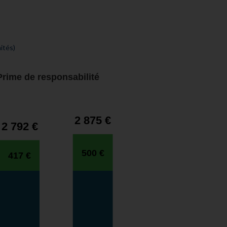
ités)
Prime de responsabilité
2 875 €
2 792 €
500 €
417 €