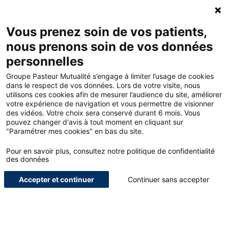
Accueil - Groupe Pasteur Mutualité
Ouv
Contacte
Mon 
Vous prenez soin de vos patients,
nous prenons soin de vos données
Accueil
Offres
Prêt immobilier – Médical libéral
personnelles
Groupe Pasteur Mutualité s’engage à limiter l’usage de cookies
dans le respect de vos données. Lors de votre visite, nous
<
utilisons ces cookies afin de mesurer l’audience du site, améliorer
votre expérience de navigation et vous permettre de visionner
des vidéos. Votre choix sera conservé durant 6 mois. Vous
Pour nous,
pouvez changer d'avis à tout moment en cliquant sur
"Paramétrer mes cookies" en bas du site.
professionnels de
Pour en savoir plus, consultez notre politique de confidentialité
des données
santé
Accepter et continuer
Continuer sans accepter
Assurance
emprunteur