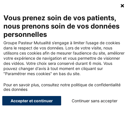
Accueil - Groupe Pasteur Mutualité
Ouv
Contacte
Mon 
Vous prenez soin de vos patients,
nous prenons soin de vos données
Accueil
Offres
personnelles
Garanties protection décès – Remplaçant non thésé
Groupe Pasteur Mutualité s’engage à limiter l’usage de cookies
dans le respect de vos données. Lors de votre visite, nous
utilisons ces cookies afin de mesurer l’audience du site, améliorer
<
votre expérience de navigation et vous permettre de visionner
des vidéos. Votre choix sera conservé durant 6 mois. Vous
pouvez changer d'avis à tout moment en cliquant sur
Pour nous,
"Paramétrer mes cookies" en bas du site.
remplaçants non
Pour en savoir plus, consultez notre politique de confidentialité
des données
thésés
Accepter et continuer
Continuer sans accepter
Protection décès