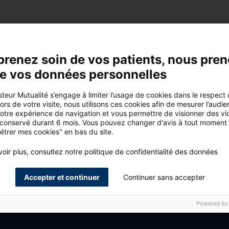
tés de Groupe Pasteur Mutualité
prenez soin de vos patients, nous pre
de vos données personnelles
teur Mutualité s’engage à limiter l’usage de cookies dans le respect
rs de votre visite, nous utilisons ces cookies afin de mesurer l’audie
votre expérience de navigation et vous permettre de visionner des vi
 conservé durant 6 mois. Vous pouvez changer d'avis à tout moment 
étrer mes cookies" en bas du site.
oir plus, consultez notre politique de confidentialité des données
Accepter et continuer
Continuer sans accepter
avoir plus ? Faites un devis en ligne ou contactez notre service clie
22 du lundi au vendredi de 8h30 à 18h.
Powered by