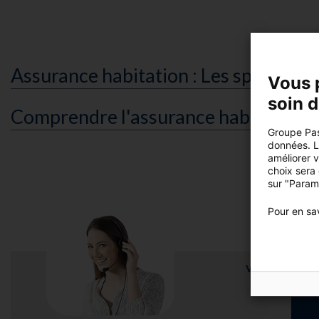
Assurance habitation : Les spécifici
Vous 
soin 
Comprendre l'assurance habitation
Groupe Pas
données. Lo
améliorer 
choix sera
sur "Param
Pour en sav
Vous voulez en s