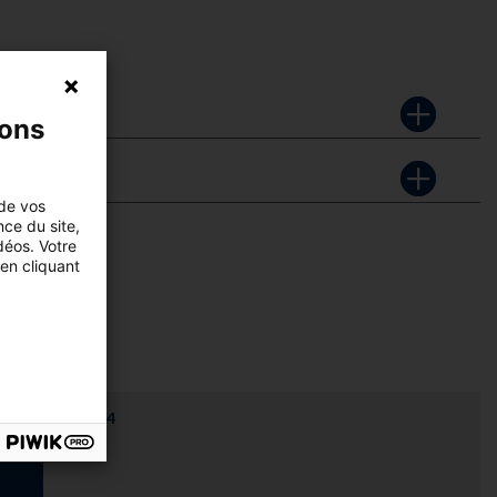
nons
 de vos
nce du site,
déos. Votre
en cliquant
nt au 01 40 54 54