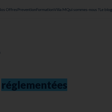
os Offres
Prevention
Formation
Villa M
Qui sommes-nous ?
Le blo
s
s
réglementées