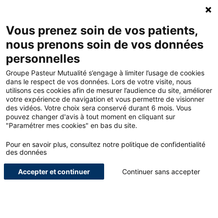
Accueil - Groupe Pasteur Mutualité
Ouv
Contacte
Mon 
Vous prenez soin de vos patients,
nous prenons soin de vos données
Accueil
Offres
personnelles
Garantie des accidents de la vie – Remplaçant non thésé
Groupe Pasteur Mutualité s’engage à limiter l’usage de cookies
dans le respect de vos données. Lors de votre visite, nous
utilisons ces cookies afin de mesurer l’audience du site, améliorer
<
votre expérience de navigation et vous permettre de visionner
des vidéos. Votre choix sera conservé durant 6 mois. Vous
pouvez changer d'avis à tout moment en cliquant sur
Pour nous,
"Paramétrer mes cookies" en bas du site.
remplaçants non
Pour en savoir plus, consultez notre politique de confidentialité
des données
thésés
Accepter et continuer
Continuer sans accepter
Garantie des