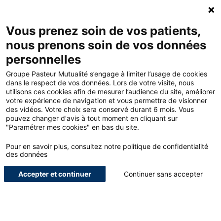
Accueil - Groupe Pasteur Mutualité
Ouv
Contacte
Mon 
Vous prenez soin de vos patients,
nous prenons soin de vos données
Accueil
Offres
personnelles
Garantie des accidents de la vie – Paramédical hospitalier ou salarié
Groupe Pasteur Mutualité s’engage à limiter l’usage de cookies
dans le respect de vos données. Lors de votre visite, nous
utilisons ces cookies afin de mesurer l’audience du site, améliorer
<
votre expérience de navigation et vous permettre de visionner
des vidéos. Votre choix sera conservé durant 6 mois. Vous
pouvez changer d'avis à tout moment en cliquant sur
Pour nous,
"Paramétrer mes cookies" en bas du site.
paramédicaux
Pour en savoir plus, consultez notre politique de confidentialité
des données
hospitaliers
ou
Accepter et continuer
Continuer sans accepter
salariés