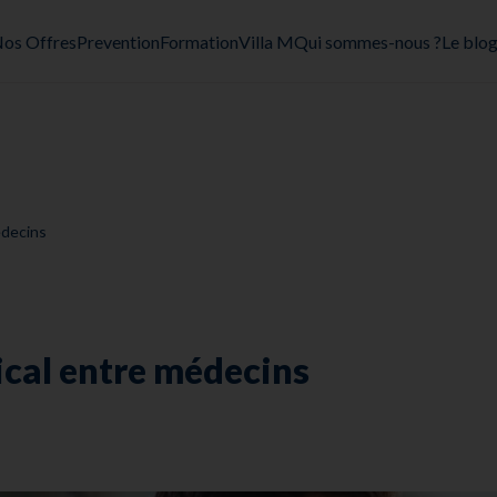
os Offres
Prevention
Formation
Villa M
Qui sommes-nous ?
Le blo
édecins
ical entre médecins