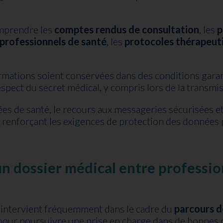
mprendre les
comptes rendus de consultation
, les
p
 professionnels de santé
, les
protocoles thérapeut
mations soient conservées dans des conditions garanti
pect du secret médical, y compris lors de la transmiss
es de santé, le recours aux messageries sécurisées 
n renforçant les exigences de protection des données 
n dossier médical entre profession
 intervient fréquemment dans le cadre du
parcours d
 pour poursuivre une prise en charge dans de bonnes 