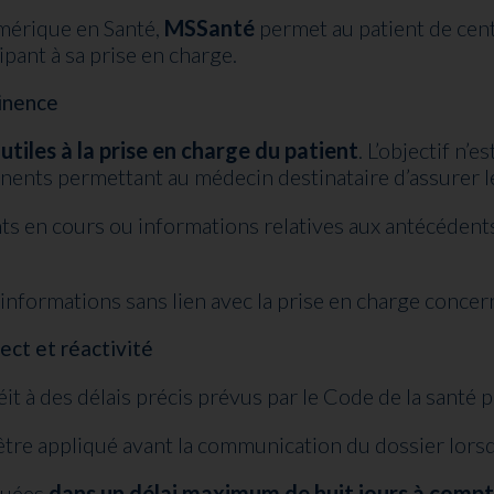
mérique en Santé,
MSSanté
permet au patient de cent
ipant à sa prise en charge.
tinence
utiles à la prise en charge du patient
. L’objectif n’
nents permettant au médecin destinataire d’assurer 
ts en cours ou informations relatives aux antécédent
’informations sans lien avec la prise en charge concer
ect et réactivité
it à des délais précis prévus par le Code de la santé p
être appliqué avant la communication du dossier lor
quées
dans un délai maximum de huit jours à compt