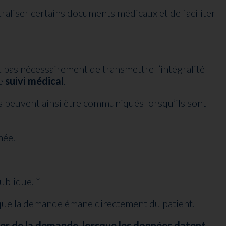
raliser certains documents médicaux et de faciliter
est pas nécessairement de transmettre l’intégralité
le
suivi médical
.
s peuvent ainsi être communiqués lorsqu’ils sont
née.
ublique. *
sque la demande émane directement du patient.
er de la demande, lorsque les données datent