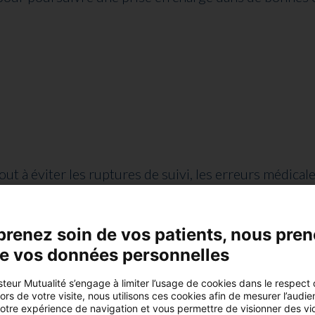
:
out à éviter les ruptures de suivi, les erreurs médica
prenez soin de vos patients, nous pre
ment à améliorer la
coordination entre les différen
de vos données personnelles
itements en cours, les antécédents médicaux, les aller
teur Mutualité s’engage à limiter l’usage de cookies dans le respect
rs de votre visite, nous utilisons ces cookies afin de mesurer l’audie
 d’adapter plus rapidement les décisions thérapeutiqu
votre expérience de navigation et vous permettre de visionner des vi