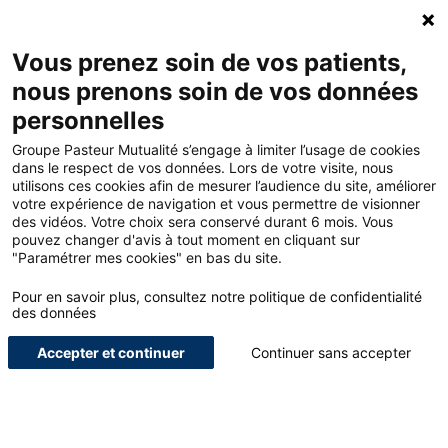
Accueil - Groupe Pasteur Mutualité
Ouv
Contacte
Mon 
Vous prenez soin de vos patients,
nous prenons soin de vos données
Accueil
Blog
Santé
personnelles
Zoom sur la 3ème promotion du programme iMpulsion – Villa M :
Start-up santé et innovation
Groupe Pasteur Mutualité s’engage à limiter l’usage de cookies
dans le respect de vos données. Lors de votre visite, nous
utilisons ces cookies afin de mesurer l’audience du site, améliorer
votre expérience de navigation et vous permettre de visionner
<
des vidéos. Votre choix sera conservé durant 6 mois. Vous
pouvez changer d'avis à tout moment en cliquant sur
Zoom sur la 3ème
"Paramétrer mes cookies" en bas du site.
promotion du programme
Pour en savoir plus, consultez notre politique de confidentialité
des données
iMpulsion – Villa M : Start-
Accepter et continuer
Continuer sans accepter
up santé et innovation