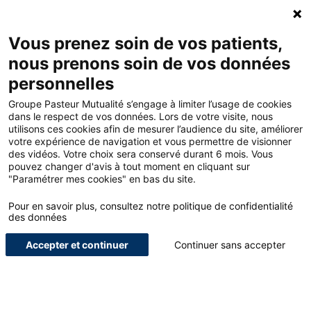
Accueil - Groupe Pasteur Mutualité
Ouv
Contacte
Mon 
Vous prenez soin de vos patients,
nous prenons soin de vos données
Accueil
Offres
personnelles
Assurance prévoyance du praticien hospitalier – Paramédical
hospitalier ou salarié
Groupe Pasteur Mutualité s’engage à limiter l’usage de cookies
dans le respect de vos données. Lors de votre visite, nous
utilisons ces cookies afin de mesurer l’audience du site, améliorer
votre expérience de navigation et vous permettre de visionner
<
des vidéos. Votre choix sera conservé durant 6 mois. Vous
pouvez changer d'avis à tout moment en cliquant sur
Pour nous,
"Paramétrer mes cookies" en bas du site.
Pour en savoir plus, consultez notre politique de confidentialité
paramédicaux
des données
Accepter et continuer
Continuer sans accepter
hospitaliers
ou
salariés