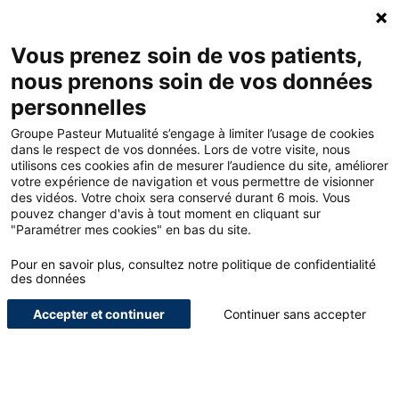
Accueil - Groupe Pasteur Mutualité
Ouv
Contacte
Mon 
Vous prenez soin de vos patients,
nous prenons soin de vos données
Accueil
Blog
Médical
personnelles
La rémunération des gardes et astreintes du praticien hospitalier
Groupe Pasteur Mutualité s’engage à limiter l’usage de cookies
dans le respect de vos données. Lors de votre visite, nous
utilisons ces cookies afin de mesurer l’audience du site, améliorer
<
votre expérience de navigation et vous permettre de visionner
des vidéos. Votre choix sera conservé durant 6 mois. Vous
pouvez changer d'avis à tout moment en cliquant sur
La rémunération des gardes
"Paramétrer mes cookies" en bas du site.
et astreintes du praticien
Pour en savoir plus, consultez notre politique de confidentialité
des données
hospitalier
Accepter et continuer
Continuer sans accepter