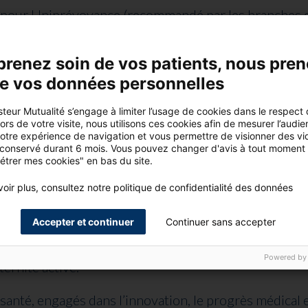
é pour Uniprévoyance (recommandé par les branches d
cialiste de l’assurance des professionnels de santé).
prenez soin de vos patients, nous pre
de vos données personnelles
de l’Assurance 2020)
e solvabilité
teur Mutualité s’engage à limiter l’usage de cookies dans le respect
rs de votre visite, nous utilisons ces cookies afin de mesurer l’audie
e collective
votre expérience de navigation et vous permettre de visionner des vi
 conservé durant 6 mois. Vous pouvez changer d'avis à tout moment 
étrer mes cookies" en bas du site.
oir plus, consultez notre politique de confidentialité des données
itaire du monde médical
Accepter et continuer
Continuer sans accepter
nement et du bien-être des soignants, Groupe Pasteur 
Powered by
ernité active.
santé, engagés dans l’innovation, le progrès médical 