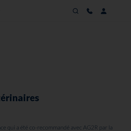
g
Rechercher
Contacter
Mon 
érinaires
nce qui a été co-recommandé avec AG2R par la