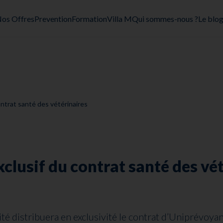
os Offres
Prevention
Formation
Villa M
Qui sommes-nous ?
Le blo
ntrat santé des vétérinaires
lusif du contrat santé des vét
 distribuera en exclusivité le contrat d’Uniprévoya