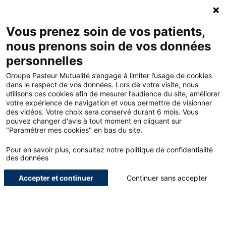
ACCUEIL - GROUPE PASTEUR MUTUALITÉ
Ouv
Contacte
MON
Vous prenez soin de vos patients,
nous prenons soin de vos données
personnelles
ACCUEIL
Groupe Pasteur Mutualité s’engage à limiter l’usage de cookies
dans le respect de vos données. Lors de votre visite, nous
utilisons ces cookies afin de mesurer l’audience du site, améliorer
LE BLOG POUR LES
votre expérience de navigation et vous permettre de visionner
des vidéos. Votre choix sera conservé durant 6 mois. Vous
PROFESSIONNELS DE
pouvez changer d'avis à tout moment en cliquant sur
"Paramétrer mes cookies" en bas du site.
SANTÉ
Pour en savoir plus, consultez notre politique de confidentialité
NOUS SOMMES UN ACTEUR GLOBAL DE LA PROTECTION, DE
des données
L’ACCOMPAGNEMENT ET DU BIEN-ÊTRE DES SOIGNANTS.
Accepter et continuer
Continuer sans accepter
ETUDIANTS
INTERVIEWS