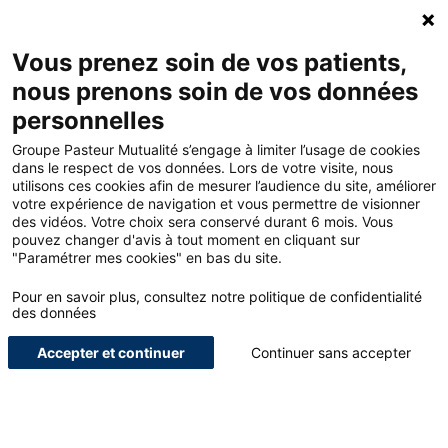
Accueil - Groupe Pasteur Mutualité
Ouv
Contacte
Mon 
Vous prenez soin de vos patients,
nous prenons soin de vos données
Accueil
Blog
Médical
personnelles
PU-PH, MCU-PH, CCU-AHU, AHU : ce qui change pour votre
complémentaire santé
Groupe Pasteur Mutualité s’engage à limiter l’usage de cookies
dans le respect de vos données. Lors de votre visite, nous
utilisons ces cookies afin de mesurer l’audience du site, améliorer
votre expérience de navigation et vous permettre de visionner
<
des vidéos. Votre choix sera conservé durant 6 mois. Vous
pouvez changer d'avis à tout moment en cliquant sur
PU-PH, MCU-PH, CCU-AHU,
"Paramétrer mes cookies" en bas du site.
AHU : ce qui change pour
Pour en savoir plus, consultez notre politique de confidentialité
des données
votre complémentaire santé
Accepter et continuer
Continuer sans accepter
15€/mois sur votre cotisation