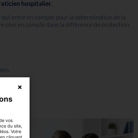
aticien hospitalier.
ale qui entre en compte pour la détermination de la
entre plus en compte dans la différence de protection
tés.
nons
 de vos
nce du site,
déos. Votre
en cliquant