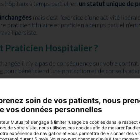
es hôpitaux à temps partiel, en
un statut unique de pr
 inchangées
mais c’est l’exercice d’une activité libér
ntre praticien titulaire et praticien à temps partiel n’
ravail persiste.
 Praticien Hospitalier ?
hangée il n’y a pas de conséquence sur votre contrat.
te
pour bénéficier d’une protection et de conseils adap
prenez soin de vos patients, nous pre
de vos données personnelles
teur Mutualité s’engage à limiter l’usage de cookies dans le respect
rs de votre visite, nous utilisons ces cookies afin de mesurer l’audie
votre expérience de navigation et vous permettre de visionner des vi
 conservé durant 6 mois. Vous pouvez changer d'avis à tout moment 