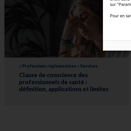
sur "Param
Pour en sav
> Professions réglementées > Services
Clause de conscience des
professionnels de santé :
définition, applications et limites