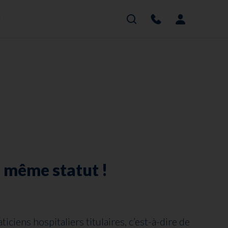
g
Rechercher
Contacter
Mon 
t même statut !
ticiens hospitaliers titulaires, c’est-à-dire de