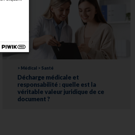
> Médical > Santé
Décharge médicale et
responsabilité : quelle est la
véritable valeur juridique de ce
document ?