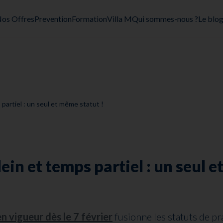
os Offres
Prevention
Formation
Villa M
Qui sommes-nous ?
Le blo
 partiel : un seul et même statut !
ein et temps partiel : un seul e
n vigueur dès le 7 février
fusionne les statuts de pra