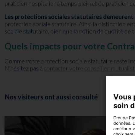
praticien hospitalier à temps plein et de praticien d
Les protections sociales statutaires demeurent
protection sociale statutaire. Ainsi la distinction e
sociale statutaire, bien que la notion de quotité de t
Quels impacts pour votre Contrat
Comme votre protection sociale statutaire reste inc
N’hésitez pas à
contacter votre conseiller mutualis
Vous 
Nos visiteurs ont aussi consulté
soin 
Groupe Pas
données. Lo
améliorer 
choix sera