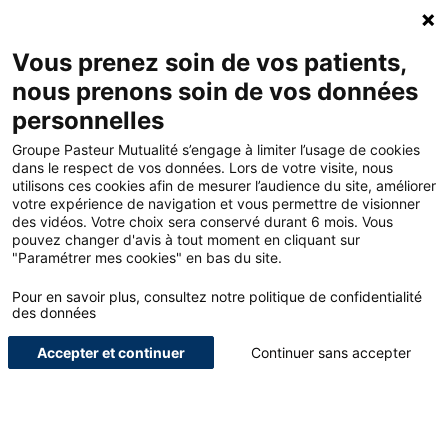
ACCUEIL - GROUPE PASTEUR MUTUALITÉ
Ouv
Contacte
MON
Vous prenez soin de vos patients,
nous prenons soin de vos données
personnelles
ACCUEIL
Groupe Pasteur Mutualité s’engage à limiter l’usage de cookies
dans le respect de vos données. Lors de votre visite, nous
utilisons ces cookies afin de mesurer l’audience du site, améliorer
LE BLOG POUR LES
votre expérience de navigation et vous permettre de visionner
des vidéos. Votre choix sera conservé durant 6 mois. Vous
PROFESSIONNELS DE
pouvez changer d'avis à tout moment en cliquant sur
"Paramétrer mes cookies" en bas du site.
SANTÉ
Pour en savoir plus, consultez notre politique de confidentialité
NOUS SOMMES UN ACTEUR GLOBAL DE LA PROTECTION, DE
des données
L’ACCOMPAGNEMENT ET DU BIEN-ÊTRE DES SOIGNANTS.
Accepter et continuer
Continuer sans accepter
ETUDIANTS
INTERVIEWS