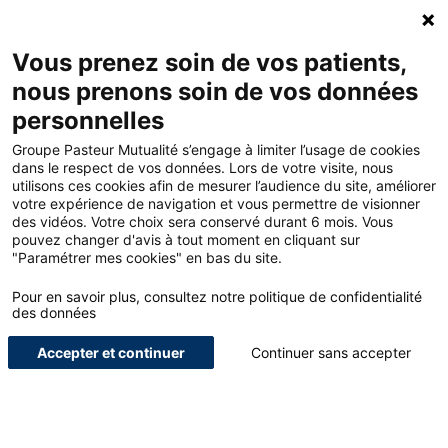
ACCUEIL - GROUPE PASTEUR MUTUALITÉ
Ouv
Contacte
MON
Vous prenez soin de vos patients,
nous prenons soin de vos données
personnelles
ACCUEIL
Groupe Pasteur Mutualité s’engage à limiter l’usage de cookies
dans le respect de vos données. Lors de votre visite, nous
utilisons ces cookies afin de mesurer l’audience du site, améliorer
LE BLOG POUR LES
votre expérience de navigation et vous permettre de visionner
des vidéos. Votre choix sera conservé durant 6 mois. Vous
PROFESSIONNELS DE
pouvez changer d'avis à tout moment en cliquant sur
"Paramétrer mes cookies" en bas du site.
SANTÉ
Pour en savoir plus, consultez notre politique de confidentialité
NOUS SOMMES UN ACTEUR GLOBAL DE LA PROTECTION, DE
des données
L’ACCOMPAGNEMENT ET DU BIEN-ÊTRE DES SOIGNANTS.
Accepter et continuer
Continuer sans accepter
ETUDIANTS
INTERVIEWS