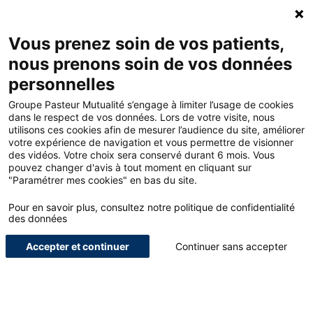
Accueil - Groupe Pasteur Mutualité
Ouv
Contacte
Mon 
Vous prenez soin de vos patients,
nous prenons soin de vos données
Accueil
Offres
Conciergerie – Paramédical libéral
personnelles
Groupe Pasteur Mutualité s’engage à limiter l’usage de cookies
dans le respect de vos données. Lors de votre visite, nous
<
utilisons ces cookies afin de mesurer l’audience du site, améliorer
votre expérience de navigation et vous permettre de visionner
des vidéos. Votre choix sera conservé durant 6 mois. Vous
Pour nous,
pouvez changer d'avis à tout moment en cliquant sur
"Paramétrer mes cookies" en bas du site.
paramédicaux
Pour en savoir plus, consultez notre politique de confidentialité
des données
libéraux
Accepter et continuer
Continuer sans accepter
Le meilleur d’un CE et
d’une conciergerie