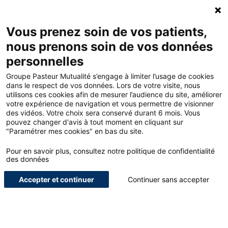
ACCUEIL - GROUPE PASTEUR MUTUALITÉ
Ouv
Contacte
MON
Vous prenez soin de vos patients,
nous prenons soin de vos données
personnelles
ACCUEIL
Groupe Pasteur Mutualité s’engage à limiter l’usage de cookies
dans le respect de vos données. Lors de votre visite, nous
utilisons ces cookies afin de mesurer l’audience du site, améliorer
LE BLOG POUR LES
votre expérience de navigation et vous permettre de visionner
des vidéos. Votre choix sera conservé durant 6 mois. Vous
PROFESSIONNELS DE
pouvez changer d'avis à tout moment en cliquant sur
"Paramétrer mes cookies" en bas du site.
SANTÉ
Pour en savoir plus, consultez notre politique de confidentialité
NOUS SOMMES UN ACTEUR GLOBAL DE LA PROTECTION, DE
des données
L’ACCOMPAGNEMENT ET DU BIEN-ÊTRE DES SOIGNANTS.
Accepter et continuer
Continuer sans accepter
ETUDIANTS
INTERVIEWS