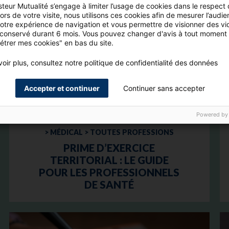
teur Mutualité s’engage à limiter l’usage de cookies dans le respect
rs de votre visite, nous utilisons ces cookies afin de mesurer l’audie
votre expérience de navigation et vous permettre de visionner des vi
 conservé durant 6 mois. Vous pouvez changer d'avis à tout moment 
étrer mes cookies" en bas du site.
oir plus, consultez notre politique de confidentialité des données
Accepter et continuer
Continuer sans accepter
Powered by
> MÉDICAL > TOUTES PROFESSIONS
PRIME D’EXERCICE
TERRITORIAL : LE GUIDE
POUR LES PROFESSIONNELS
DE SANTÉ