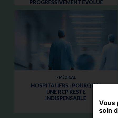
PROGRESSIVEMENT ÉVOLUÉ
DEPUIS LA LOI VALLETOUX
> MÉDICAL
HOSPITALIERS : POURQUOI
UNE RCP RESTE
INDISPENSABLE
Vous 
soin 