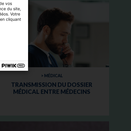
 de vos
nce du site,
déos. Votre
en cliquant
> MÉDICAL
TRANSMISSION DU DOSSIER
MÉDICAL ENTRE MÉDECINS