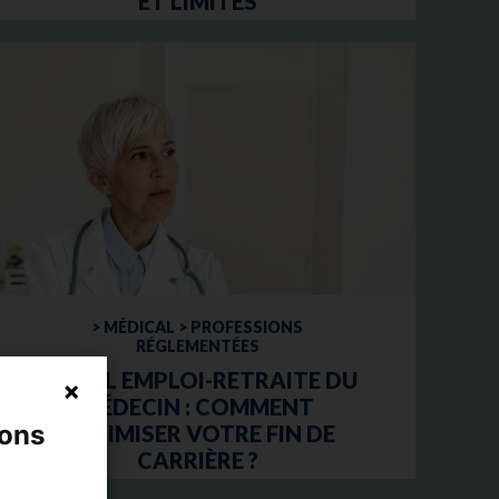
ET LIMITES
> MÉDICAL > PROFESSIONS
RÉGLEMENTÉES
CUMUL EMPLOI-RETRAITE DU
MÉDECIN : COMMENT
nons
OPTIMISER VOTRE FIN DE
CARRIÈRE ?