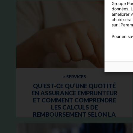
Groupe Pas
données. Lo
améliorer 
choix sera
sur "Param
Pour en sav
> SERVICES
QU’EST-CE QU’UNE QUOTITÉ
EN ASSURANCE EMPRUNTEUR
ET COMMENT COMPRENDRE
LES CALCULS DE
REMBOURSEMENT SELON LA
QUOTITÉ SOUSCRITE ?