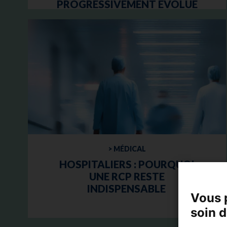
PROGRESSIVEMENT ÉVOLUÉ
DEPUIS LA LOI VALLETOUX
> MÉDICAL
HOSPITALIERS : POURQUOI
UNE RCP RESTE
INDISPENSABLE
Vous 
soin 