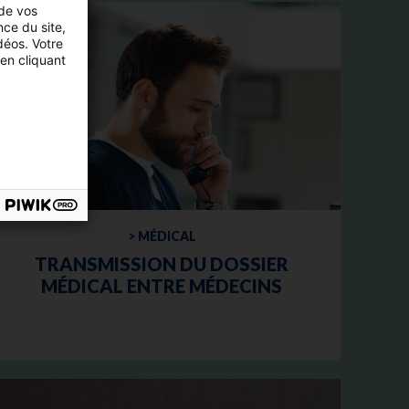
 de vos
nce du site,
déos. Votre
en cliquant
> MÉDICAL
TRANSMISSION DU DOSSIER
MÉDICAL ENTRE MÉDECINS