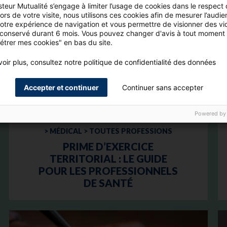
teur Mutualité s’engage à limiter l’usage de cookies dans le respect
rs de votre visite, nous utilisons ces cookies afin de mesurer l’audie
votre expérience de navigation et vous permettre de visionner des vi
 conservé durant 6 mois. Vous pouvez changer d'avis à tout moment 
étrer mes cookies" en bas du site.
oir plus, consultez notre politique de confidentialité des données
Accepter et continuer
Continuer sans accepter
Powered by
> MÉDICAL > TOUTES PROFESSIONS
PRIME D’EXERCICE
TERRITORIAL : LE GUIDE
POUR LES PROFESSIONNELS
DE SANTÉ