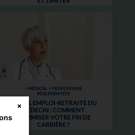
ET LIMITES
> MÉDICAL > PROFESSIONS
RÉGLEMENTÉES
CUMUL EMPLOI-RETRAITE DU
MÉDECIN : COMMENT
nons
OPTIMISER VOTRE FIN DE
CARRIÈRE ?