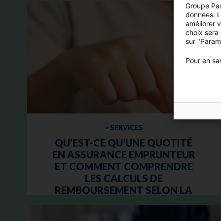
Groupe Pas
données. Lo
améliorer 
choix sera
sur "Param
Pour en sav
> SERVICES
QU’EST-CE QU’UNE QUOTITÉ
EN ASSURANCE EMPRUNTEUR
ET COMMENT COMPRENDRE
LES CALCULS DE
REMBOURSEMENT SELON LA
QUOTITÉ SOUSCRITE ?