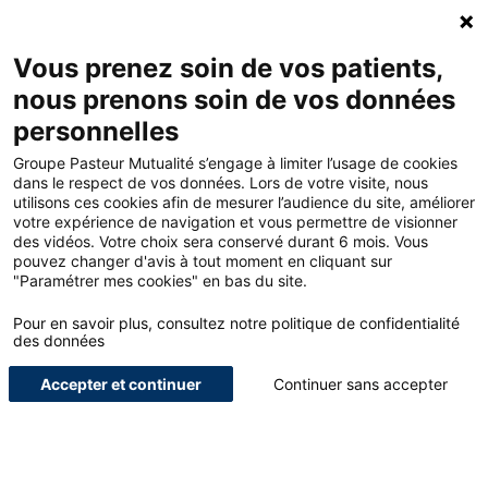
ACCUEIL - GROUPE PASTEUR MUTUALITÉ
Ouv
Contacte
MON
Vous prenez soin de vos patients,
nous prenons soin de vos données
personnelles
ACCUEIL
Groupe Pasteur Mutualité s’engage à limiter l’usage de cookies
dans le respect de vos données. Lors de votre visite, nous
utilisons ces cookies afin de mesurer l’audience du site, améliorer
LE BLOG POUR LES
votre expérience de navigation et vous permettre de visionner
des vidéos. Votre choix sera conservé durant 6 mois. Vous
PROFESSIONNELS DE
pouvez changer d'avis à tout moment en cliquant sur
"Paramétrer mes cookies" en bas du site.
SANTÉ
Pour en savoir plus, consultez notre politique de confidentialité
NOUS SOMMES UN ACTEUR GLOBAL DE LA PROTECTION, DE
des données
L’ACCOMPAGNEMENT ET DU BIEN-ÊTRE DES SOIGNANTS.
Accepter et continuer
Continuer sans accepter
ETUDIANTS
INTERVIEWS