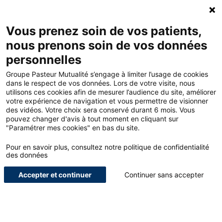
ACCUEIL - GROUPE PASTEUR MUTUALITÉ
Ouv
Contacte
MON
Vous prenez soin de vos patients,
nous prenons soin de vos données
personnelles
ACCUEIL
Groupe Pasteur Mutualité s’engage à limiter l’usage de cookies
dans le respect de vos données. Lors de votre visite, nous
utilisons ces cookies afin de mesurer l’audience du site, améliorer
LE BLOG POUR LES
votre expérience de navigation et vous permettre de visionner
des vidéos. Votre choix sera conservé durant 6 mois. Vous
PROFESSIONNELS DE
pouvez changer d'avis à tout moment en cliquant sur
"Paramétrer mes cookies" en bas du site.
SANTÉ
Pour en savoir plus, consultez notre politique de confidentialité
NOUS SOMMES UN ACTEUR GLOBAL DE LA PROTECTION, DE
des données
L’ACCOMPAGNEMENT ET DU BIEN-ÊTRE DES SOIGNANTS.
Accepter et continuer
Continuer sans accepter
ETUDIANTS
INTERVIEWS