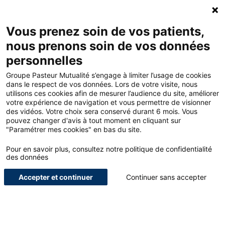
ACCUEIL - GROUPE PASTEUR MUTUALITÉ
Ouv
Contacte
MON
Vous prenez soin de vos patients,
nous prenons soin de vos données
personnelles
ACCUEIL
Groupe Pasteur Mutualité s’engage à limiter l’usage de cookies
dans le respect de vos données. Lors de votre visite, nous
utilisons ces cookies afin de mesurer l’audience du site, améliorer
LE BLOG POUR LES
votre expérience de navigation et vous permettre de visionner
des vidéos. Votre choix sera conservé durant 6 mois. Vous
PROFESSIONNELS DE
pouvez changer d'avis à tout moment en cliquant sur
"Paramétrer mes cookies" en bas du site.
SANTÉ
Pour en savoir plus, consultez notre politique de confidentialité
NOUS SOMMES UN ACTEUR GLOBAL DE LA PROTECTION, DE
des données
L’ACCOMPAGNEMENT ET DU BIEN-ÊTRE DES SOIGNANTS.
Accepter et continuer
Continuer sans accepter
ETUDIANTS
INTERVIEWS