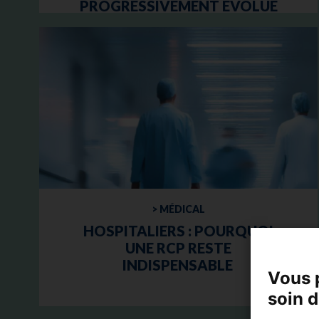
PROGRESSIVEMENT ÉVOLUÉ
DEPUIS LA LOI VALLETOUX
> MÉDICAL
HOSPITALIERS : POURQUOI
UNE RCP RESTE
INDISPENSABLE
Vous 
soin 