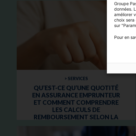
Groupe Pas
données. Lo
améliorer 
choix sera
sur "Param
Pour en sav
> SERVICES
QU’EST-CE QU’UNE QUOTITÉ
EN ASSURANCE EMPRUNTEUR
ET COMMENT COMPRENDRE
LES CALCULS DE
REMBOURSEMENT SELON LA
QUOTITÉ SOUSCRITE ?