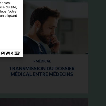
 de vos
nce du site,
déos. Votre
en cliquant
> MÉDICAL
TRANSMISSION DU DOSSIER
MÉDICAL ENTRE MÉDECINS