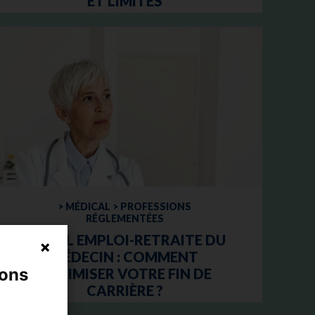
ET LIMITES
> MÉDICAL > PROFESSIONS
RÉGLEMENTÉES
CUMUL EMPLOI-RETRAITE DU
MÉDECIN : COMMENT
nons
OPTIMISER VOTRE FIN DE
CARRIÈRE ?