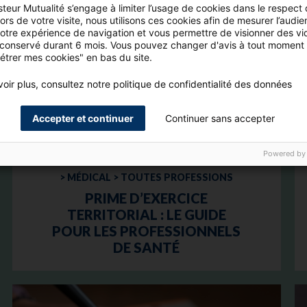
teur Mutualité s’engage à limiter l’usage de cookies dans le respect
rs de votre visite, nous utilisons ces cookies afin de mesurer l’audie
votre expérience de navigation et vous permettre de visionner des vi
 conservé durant 6 mois. Vous pouvez changer d'avis à tout moment 
étrer mes cookies" en bas du site.
oir plus, consultez notre politique de confidentialité des données
Accepter et continuer
Continuer sans accepter
Powered by
> MÉDICAL > TOUTES PROFESSIONS
PRIME D’EXERCICE
TERRITORIAL : LE GUIDE
POUR LES PROFESSIONNELS
DE SANTÉ